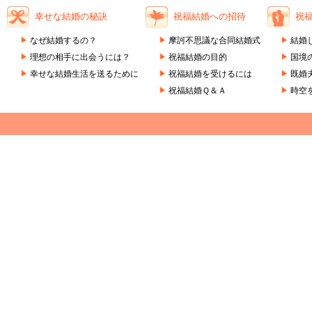
幸せな結婚の秘訣
祝福結婚への招待
祝
なぜ結婚するの？
摩訶不思議な合同結婚式
結婚
理想の相手に出会うには？
祝福結婚の目的
国境
幸せな結婚生活を送るために
祝福結婚を受けるには
既婚
祝福結婚Ｑ＆Ａ
時空