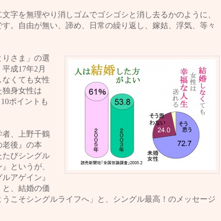
二文字を無理やり消しゴムでゴシゴシと消し去るかのように、
です。自由が無い、諦め、日常の繰り返し、嫁姑、浮気、等々
とりさま」の選
平成17年2月
しなくても女性
た独身女性は
10ポイントも
学者、上野千鶴
の老後』の本
たたびシングル
ン』というが、
グルアゲイン』
」と、結婚の価
ようこそシングルライフへ」と、シングル最高！のメッセージ