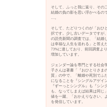
そして、ふっと我に返り、その
結婚の負の影を思い浮かべるの
…。
そして、たどりつくのが「おひ
択です。少し古いデータですが、
の読売新聞の調査では、「結婚
は幸福な人生を送れる」と答え
73%に達しており、前回調査より
増加しています。
ジェンダー論を専門とする社会
子さんは著書「『おひとりさま
質」の中で、「離婚や死別でふ
になることを『シングルアゲイ
『ずーっとシングル』も『シン
も、なってしまえば結果は同じ
値を一蹴、「おかえりなさい、
を発信しています。