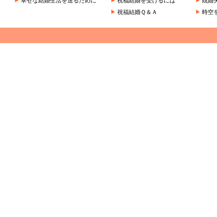
幸せな結婚生活を送るために
祝福結婚を受けるには
既婚
祝福結婚Ｑ＆Ａ
時空