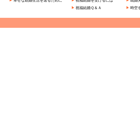
幸せな結婚生活を送るために
祝福結婚を受けるには
既婚
祝福結婚Ｑ＆Ａ
時空